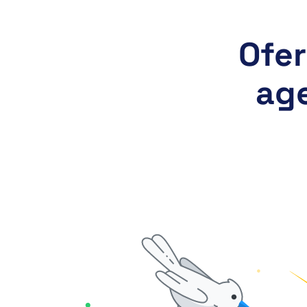
Ofer
ag