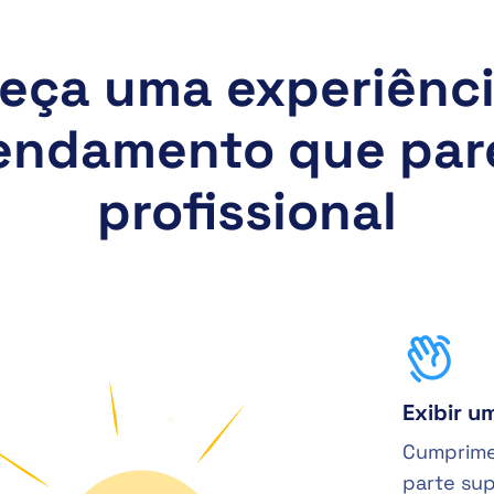
eça uma experiênc
endamento que par
profissional
Exibir 
Cumprime
parte su